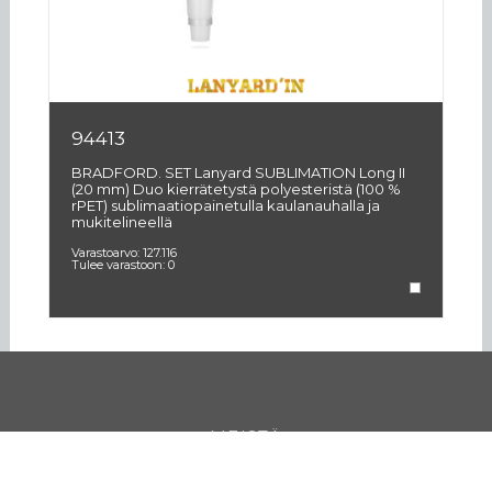
94413
9
BRADFORD. SET Lanyard SUBLIMATION Long II
OX
(20 mm) Duo kierrätetystä polyesteristä (100 %
mm
rPET) sublimaatiopainetulla kaulanauhalla ja
su
mukitelineellä
Va
Tu
Varastoarvo:
127.116
Tulee varastoon:
0
MEISTÄ
YHTEYSTIEDOT