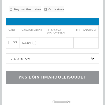
Beyond the hi!dea
Our Nature
VÄRI
VARASTOARVO
SEURAAVA
TUOTANNOSSA
SAAPUMINEN
301
123.591
+
--
LISÄTIETOA
YKSILÖINTIMAHDOLLISUUDET