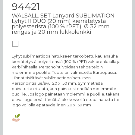
94421
WALSALL. SET Lanyard SUBLIMATION
Lyhyt II DUO (20 mm) kierrätetystä
polyesteristä (100 % rPET), Ø 32 mm
rengas ja 20 mm lukkolenkki
Lyhyt sublimaatiopainatukseen tarkoitettu kaulanauha
kierrätetystä polyesteristä (100 % rPET) vakiorenkaalla ja
karbiinihaalla. Personointi voidaan tehdä teipin
molemmille puolille. Tuote on valmistettu Euroopassa.
Hinnat sisältävät sublimaatiopainatuksen.
Personointialue/sivu: 20 x 150 mm. Symmetristä
painatusta ei taata, kun painatus tehdään molemmille
puolille. Jos logo painetaan molemmille puolille, takana
oleva logo ei välttämättä ole keskellä etupainatusta tai
logo voi olla epätäydellinen. 20 x 150 mm