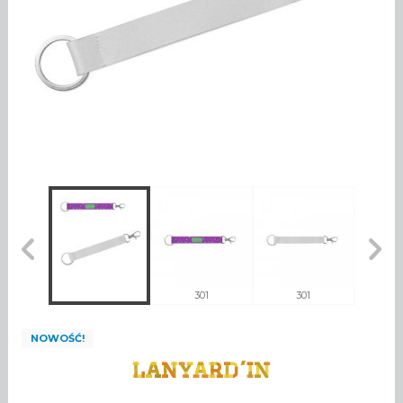
1
301
301
NOWOŚĆ!