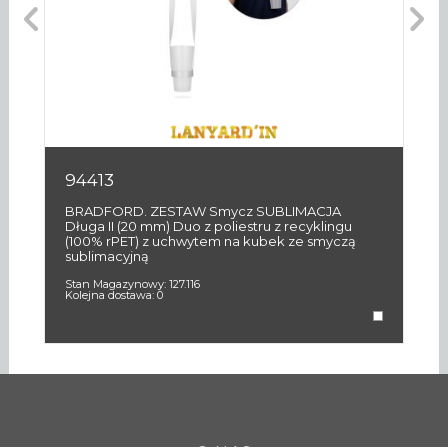
94413
9
BRADFORD. ZESTAW Smycz SUBLIMACJA
O
Długa II (20 mm) Duo z poliestru z recyklingu
(2
(100% rPET) z uchwytem na kubek ze smyczą
z 
sublimacyjną
St
Ko
Stan Magazynowy:
127.116
Kolejna dostawa:
0