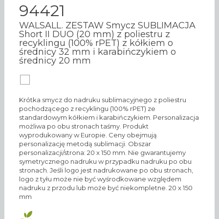
94421
WALSALL. ZESTAW Smycz SUBLIMACJA
Short II DUO (20 mm) z poliestru z
recyklingu (100% rPET) z kółkiem o
średnicy 32 mm i karabińczykiem o
średnicy 20 mm
Krótka smycz do nadruku sublimacyjnego z poliestru
pochodzącego z recyklingu (100% rPET) ze
standardowym kółkiem i karabińczykiem. Personalizacja
możliwa po obu stronach taśmy. Produkt
wyprodukowany w Europie. Ceny obejmują
personalizację metodą sublimacji. Obszar
personalizacji/strona: 20 x 150 mm. Nie gwarantujemy
symetrycznego nadruku w przypadku nadruku po obu
stronach. Jeśli logo jest nadrukowane po obu stronach,
logo z tyłu może nie być wyśrodkowane względem
nadruku z przodu lub może być niekompletne. 20 x 150
mm