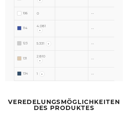
+
106
0
--
4.081
114
--
+
123
5.331
+
--
2.810
131
--
+
134
1
+
--
VEREDELUNGSMÖGLICHKEITEN
DES PRODUKTES