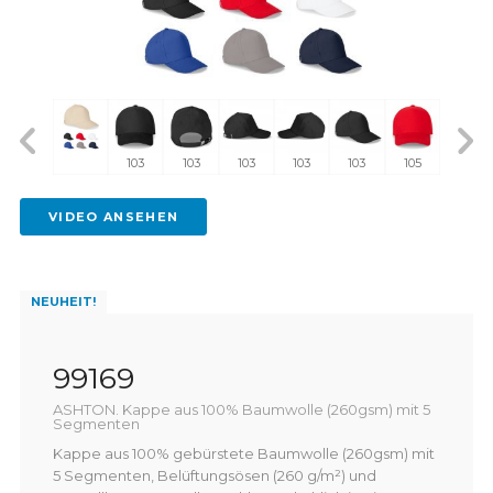
103
103
103
103
103
105
105
VIDEO ANSEHEN
NEUHEIT!
99169
ASHTON. Kappe aus 100% Baumwolle (260gsm) mit 5
Segmenten
Kappe aus 100% gebürstete Baumwolle (260gsm) mit
5 Segmenten, Belüftungsösen (260 g/m²) und