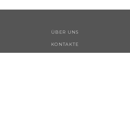
ÜBER UNS
KONTAKTE
KARRIERE
KUNDEN
UNSERE MARKEN
LEGAL
LIEFERANTEN
COMPLIANCE