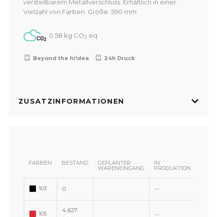
verstellbarem Metallverschluss. Erhältlich in einer
Vielzahl von Farben. Größe: 590 mm
0.58 kg CO
eq
2
Beyond the hi!dea
24h Druck
ZUSATZINFORMATIONEN
FARBEN
BESTAND
GEPLANTER
IN
WARENEINGANG
PRODUKTION
103
0
--
4.627
105
--