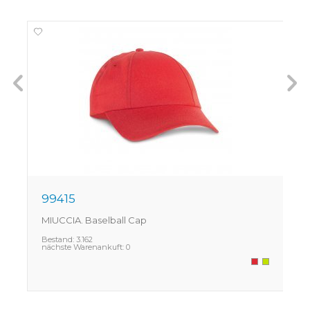
99415
MIUCCIA. Baselball Cap
C
Bestand:
3.162
B
nächste Warenankuft:
0
n