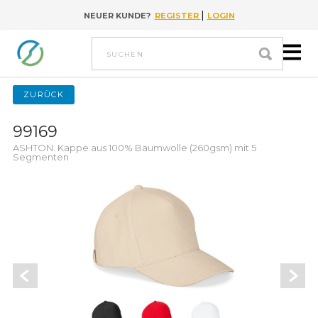
|
NEUER KUNDE?
REGISTER
LOGIN
Go to content
suchen
ZURÜCK
99169
ASHTON. Kappe aus 100% Baumwolle (260gsm) mit 5
Segmenten