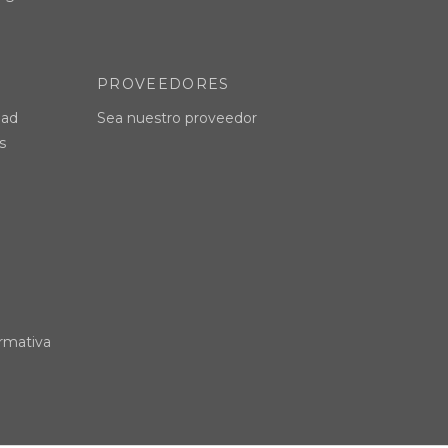
PROVEEDORES
dad
Sea nuestro proveedor
s
rmativa