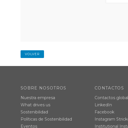
VOLVER
SOBRE NOSOTROS
CONTACTOS
Nuestra empresa
Contactos globa
What drives us
LinkedIn
Sostenibilidad
Facebook
Políticas de Sostenibilidad
Instagram Stric
Eventos
Institutional In