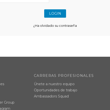
¿Ha olvidado su contraseña
CARRERAS PROFESIONALES
les
Únete a nuestro equipo
Oportunidades de trabajo
Ambassadors Squad
ker Group
stagram