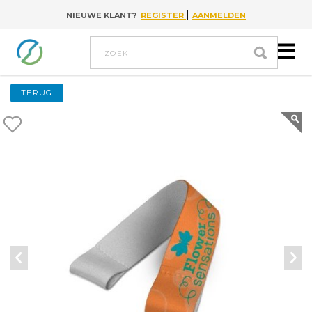
|
NIEUWE KLANT?
REGISTER
AANMELDEN
Go to content
Zoek
TERUG