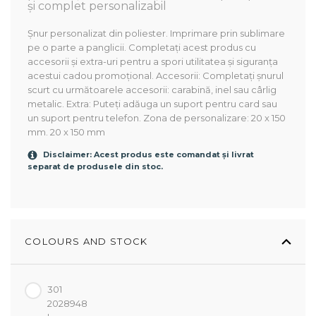
și complet personalizabil
Șnur personalizat din poliester. Imprimare prin sublimare
pe o parte a panglicii. Completați acest produs cu
accesorii și extra-uri pentru a spori utilitatea și siguranța
acestui cadou promoțional. Accesorii: Completați șnurul
scurt cu următoarele accesorii: carabină, inel sau cârlig
metalic. Extra: Puteți adăuga un suport pentru card sau
un suport pentru telefon. Zona de personalizare: 20 x 150
mm. 20 x 150 mm
Disclaimer: Acest produs este comandat și livrat
separat de produsele din stoc.
COLOURS AND STOCK
301
2028948