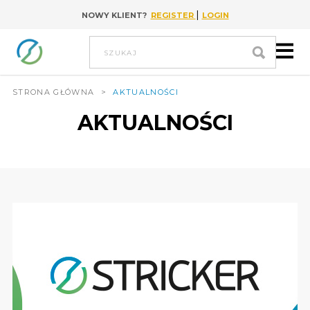
|
NOWY KLIENT?
REGISTER
LOGIN
Go to content
szukaj
STRONA GŁÓWNA
>
AKTUALNOŚCI
AKTUALNOŚCI