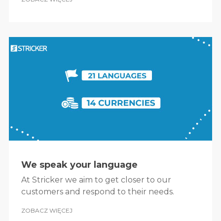
We speak your language
At Stricker we aim to get closer to our
customers and respond to their needs.
ZOBACZ WIĘCEJ