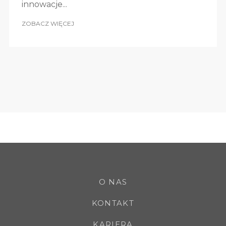
innowacje...
ZOBACZ WIĘCEJ
O NAS
KONTAKT
KARIERA