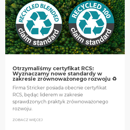
Otrzymaliśmy certyfikat RCS:
Wyznaczamy nowe standardy w
zakresie zrównoważonego rozwoju ♻️
Firma Stricker posiada obecnie certyfikat
RCS, będąc liderem w zakresie
sprawdzonych praktyk zrównoważonego
rozwoju.
ZOBACZ WIĘCEJ