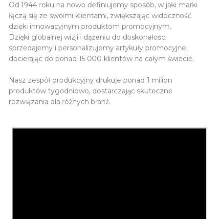
Od 1944 roku na nowo definiujemy sposób, w jaki marki
łączą się ze swoimi klientami, zwiększając widoczność
dzięki innowacyjnym produktom promocyjnym.
Dzięki globalnej wizji i dążeniu do doskonałości
sprzedajemy i personalizujemy artykuły promocyjne,
docierając do ponad 15 000 klientów na całym świecie.
Nasz zespół produkcyjny drukuje ponad 1 milion
produktów tygodniowo, dostarczając skuteczne
rozwiązania dla różnych branż.