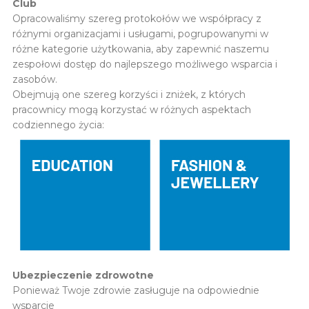
Club
Opracowaliśmy szereg protokołów we współpracy z
różnymi organizacjami i usługami, pogrupowanymi w
różne kategorie użytkowania, aby zapewnić naszemu
zespołowi dostęp do najlepszego możliwego wsparcia i
zasobów.
Obejmują one szereg korzyści i zniżek, z których
pracownicy mogą korzystać w różnych aspektach
codziennego życia:
Ubezpieczenie zdrowotne
Ponieważ Twoje zdrowie zasługuje na odpowiednie
wsparcie