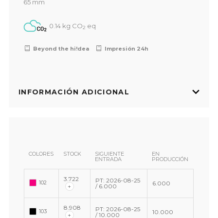
65 mm
0.14 kg CO
eq
2
Beyond the hi!dea
Impresión 24h
INFORMACIÓN ADICIONAL
COLORES
STOCK
SIGUIENTE
EN
ENTRADA
PRODUCCIÓN
3.722
PT: 2026-08-25
102
6.000
+
/ 6.000
8.908
PT: 2026-08-25
103
10.000
+
/ 10.000