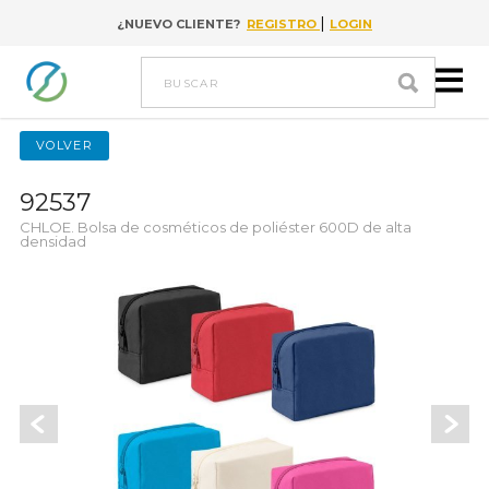
|
¿NUEVO CLIENTE?
REGISTRO
LOGIN
Go to content
buscar
VOLVER
92537
CHLOE. Bolsa de cosméticos de poliéster 600D de alta
densidad