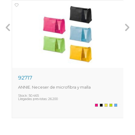
92717
9
ANNIE. Neceser de microfibra y malla
M
Stock:
50.465
S
Llegadas previstas:
26.200
L