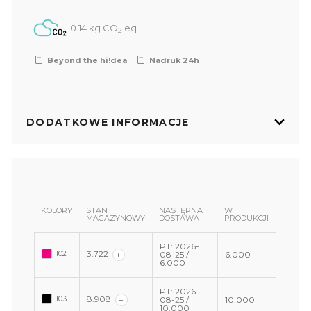
0.14 kg CO
eq
2
Beyond the hi!dea
Nadruk 24h
DODATKOWE INFORMACJE
KOLORY
STAN
NASTĘPNA
W
MAGAZYNOWY
DOSTAWA
PRODUKCJI
PT: 2026-
102
3.722
+
08-25 /
6.000
6.000
PT: 2026-
103
8.908
+
08-25 /
10.000
10.000