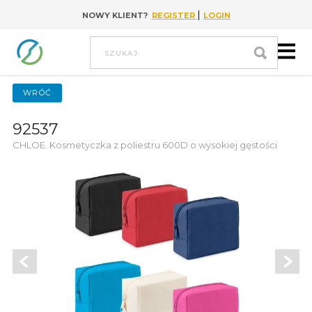
|
NOWY KLIENT?
REGISTER
LOGIN
Go to content
szukaj
WRÓĆ
92537
CHLOE. Kosmetyczka z poliestru 600D o wysokiej gęstości