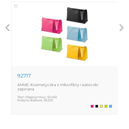
92717
9
ANNIE. Kosmetyczka z mikrofibry i siateczki
M
zapinana
S
K
Stan Magazynowy:
50.465
Kolejna dostawa:
26.200