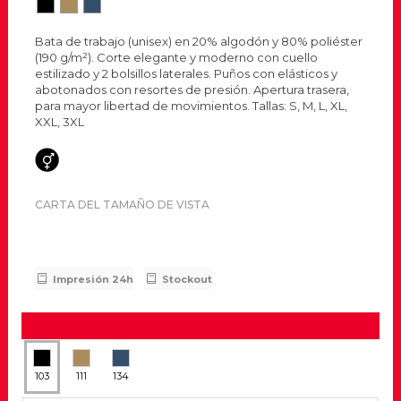
Bata de trabajo (unisex) en 20% algodón y 80% poliéster
(190 g/m²). Corte elegante y moderno con cuello
estilizado y 2 bolsillos laterales. Puños con elásticos y
abotonados con resortes de presión. Apertura trasera,
para mayor libertad de movimientos. Tallas: S, M, L, XL,
XXL, 3XL
CARTA DEL TAMAÑO DE VISTA
Impresión 24h
Stockout
103
111
134