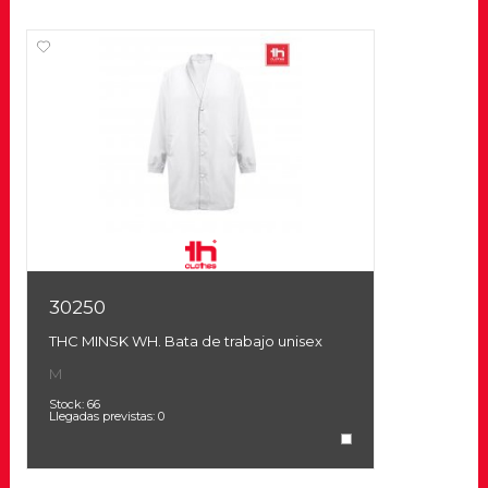
30250
THC MINSK WH. Bata de trabajo unisex
M
Stock:
66
Llegadas previstas:
0