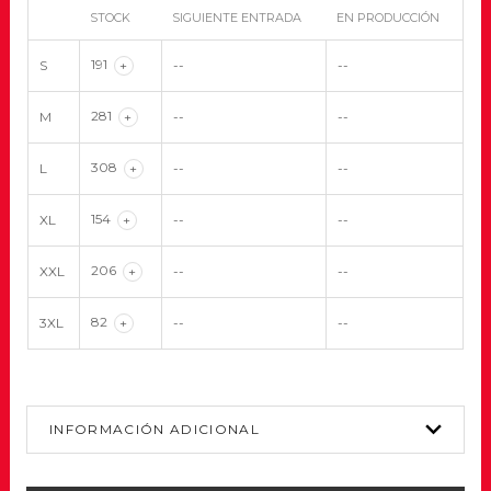
STOCK
SIGUIENTE ENTRADA
EN PRODUCCIÓN
191
S
+
--
--
281
M
+
--
--
308
L
+
--
--
154
XL
+
--
--
206
XXL
+
--
--
82
3XL
+
--
--
INFORMACIÓN ADICIONAL