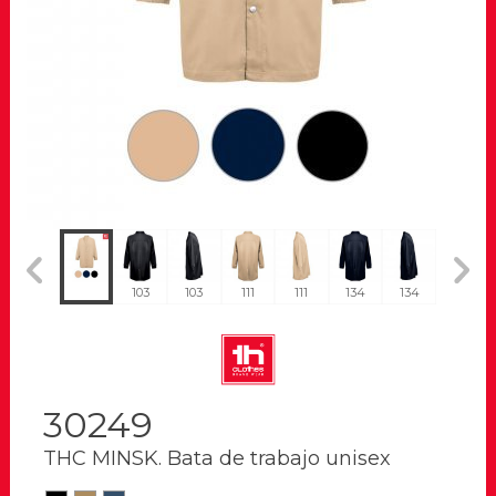
103
103
103
111
111
134
134
111
30249
THC MINSK. Bata de trabajo unisex