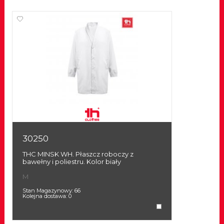
30250
THC MINSK WH. Płaszcz roboczy z
bawełny i poliestru. Kolor biały
M
Stan Magazynowy:
66
Kolejna dostawa:
0