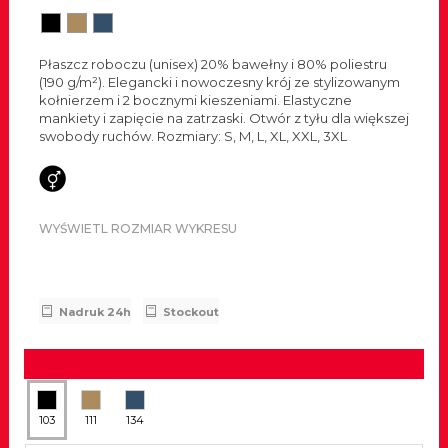
Płaszcz roboczu (unisex) 20% bawełny i 80% poliestru
(190 g/m²). Elegancki i nowoczesny krój ze stylizowanym
kołnierzem i 2 bocznymi kieszeniami. Elastyczne
mankiety i zapięcie na zatrzaski. Otwór z tyłu dla większej
swobody ruchów. Rozmiary: S, M, L, XL, XXL, 3XL
WYŚWIETL ROZMIAR WYKRESU
Nadruk 24h
Stockout
103
111
134