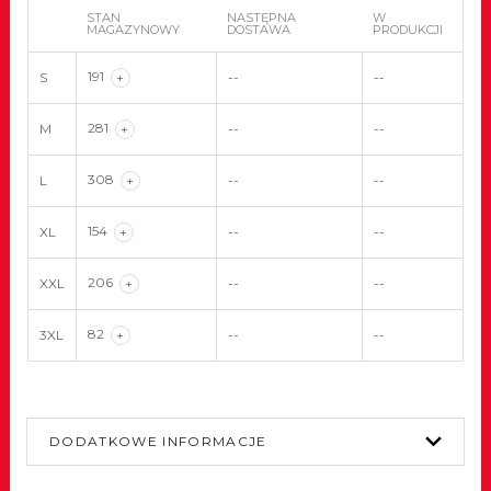
STAN
NASTĘPNA
W
MAGAZYNOWY
DOSTAWA
PRODUKCJI
191
S
+
--
--
281
M
+
--
--
308
L
+
--
--
154
XL
+
--
--
206
XXL
+
--
--
82
3XL
+
--
--
DODATKOWE INFORMACJE