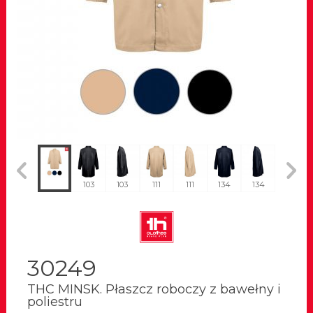
103
103
103
111
111
134
134
111
30249
THC MINSK. Płaszcz roboczy z bawełny i
poliestru