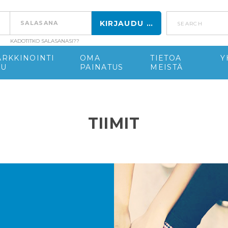
search
KADOTITKO SALASANASI??
RKKINOINTI
OMA
TIETOA
Y
PU
PAINATUS
MEISTÄ
TIIMIT