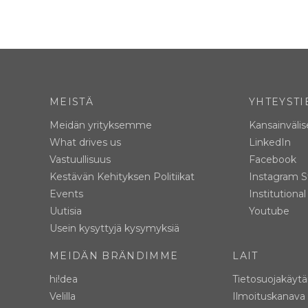
MEISTÄ
YHTEYSTI
Meidän yrityksemme
Kansainvälis
What drives us
LinkedIn
Vastuullisuus
Facebook
Kestävän Kehityksen Politiikat
Instagram S
Events
Institutiona
Uutisia
Youtube
Usein kysyttyjä kysymyksiä
MEIDÄN BRÄNDIMME
LAIT
hi!dea
Tietosuojakäyt
Velilla
Ilmoituskanava