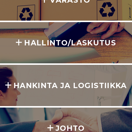
VARASTO
HALLINTO/LASKUTUS
HANKINTA JA LOGISTIIKKA
JOHTO