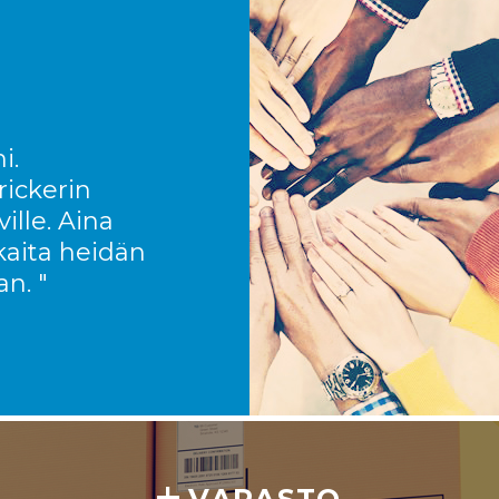
i.
ickerin
ville. Aina
aita heidän
an. "