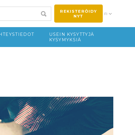
REKISTERÖIDY
FI
NYT
HTEYSTIEDOT
USEIN KYSYTTYJÄ
KYSYMYKSIÄ