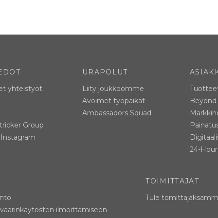
EDOT
URAPOLUT
ASIAK
et yhteistyöt
Liity joukkoomme
Tuottee
Avoimet työpaikat
Beyond 
Ambassadors Squad
Markkino
tricker Group
Painatu
l Instagram
Digitaal
24-Hour 
TOIMITTAJAT
äntö
Tule tomittajaksam
 väärinkäytösten ilmoittamiseen