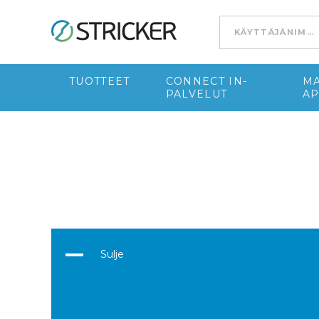
Go to content
TUOTTEET
CONNECT IN-
MA
PALVELUT
A
Sulje