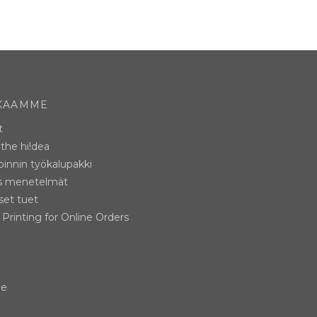
KAAMME
t
the hi!dea
innin työkalupakki
s menetelmät
iset tuet
Printing for Online Orders
me