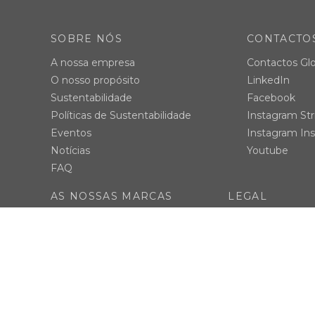
SOBRE NÓS
CONTACTO
A nossa empresa
Contactos Glo
O nosso propósito
LinkedIn
Sustentabilidade
Facebook
Políticas de Sustentabilidade
Instagram Str
Eventos
Instagram Ins
Notícias
Youtube
FAQ
AS NOSSAS MARCAS
LEGAL
hi!dea
Política de Privac
Velilla
Canal de reporte
InfiniteBook
Acessibilidade
Science4you
TH Clothes
Branve