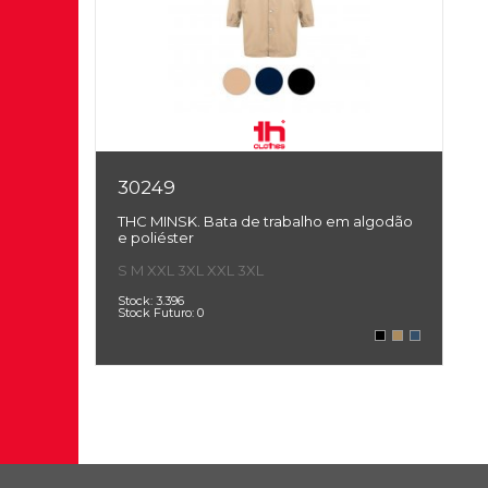
30249
THC MINSK. Bata de trabalho em algodão
e poliéster
S
M
XXL
3XL
XXL
3XL
Stock:
3.396
Stock Futuro:
0