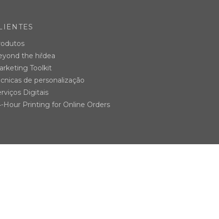
LIENTES
rodutos
eyond the hi!dea
rketing Toolkit
cnicas de personalização
rviços Digitais
-Hour Printing for Online Orders