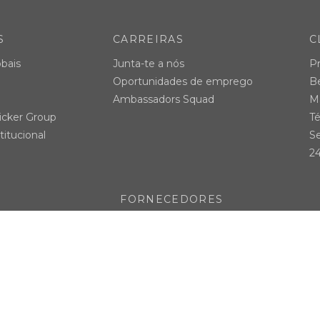
S
CARREIRAS
C
bais
Junta-te a nós
P
Oportunidades de emprego
B
Ambassadors Squad
Ma
icker Group
Té
titucional
Se
24
FORNECEDORES
idade
Seja nosso fornecedor
 de denúncias