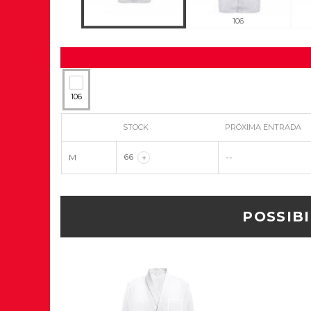
106
106
106
STOCK
PRÓXIMA ENTRADA
66
M
+
--
POSSIB