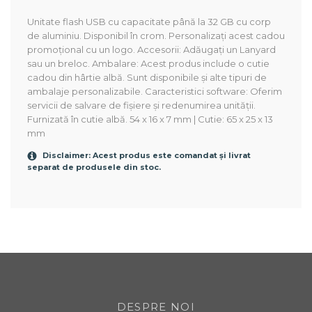
Unitate flash USB cu capacitate până la 32 GB cu corp
de aluminiu. Disponibil în crom. Personalizați acest cadou
promoțional cu un logo. Accesorii: Adăugați un Lanyard
sau un breloc. Ambalare: Acest produs include o cutie
cadou din hârtie albă. Sunt disponibile și alte tipuri de
ambalaje personalizabile. Caracteristici software: Oferim
servicii de salvare de fișiere și redenumirea unității.
Furnizată în cutie albă. 54 x 16 x 7 mm | Cutie: 65 x 25 x 13
mm
Disclaimer: Acest produs este comandat și livrat
separat de produsele din stoc.
DESPRE NOI