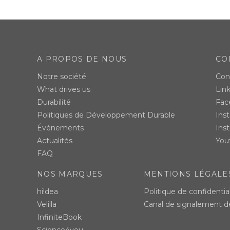
A PROPOS DE NOUS
CO
Notre société
Con
What drives us
Lin
Durabilité
Fac
Politiques de Développement Durable
Ins
Événements
Inst
Actualités
You
FAQ
NOS MARQUES
MENTIONS LÉGALE
hi!dea
Politique de confidential
Velilla
Canal de signalement 
InfiniteBook