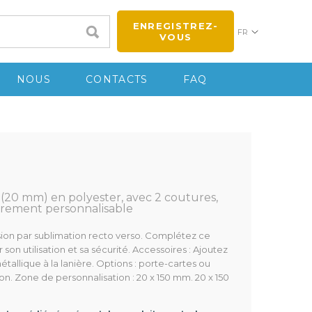
ENREGISTREZ-
FR
VOUS
NOUS
CONTACTS
FAQ
(20 mm) en polyester, avec 2 coutures,
èrement personnalisable
sion par sublimation recto verso. Complétez ce
on utilisation et sa sécurité. Accessoires : Ajoutez
llique à la lanière. Options : porte-cartes ou
n. Zone de personnalisation : 20 x 150 mm. 20 x 150