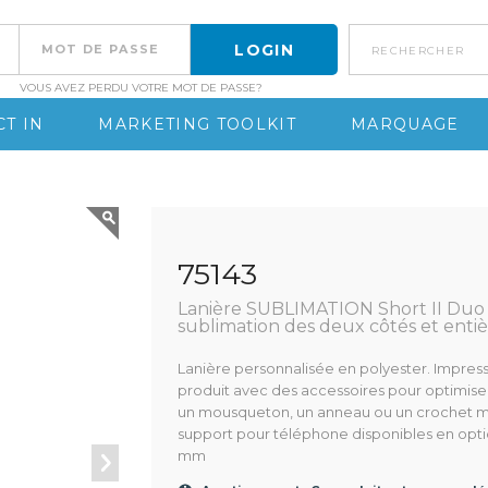
rechercher
VOUS AVEZ PERDU VOTRE MOT DE PASSE?
T IN
MARKETING TOOLKIT
MARQUAGE
75143
Lanière SUBLIMATION Short II Duo 
sublimation des deux côtés et enti
Lanière personnalisée en polyester. Impres
produit avec des accessoires pour optimiser s
un mousqueton, un anneau ou un crochet méta
support pour téléphone disponibles en optio
mm