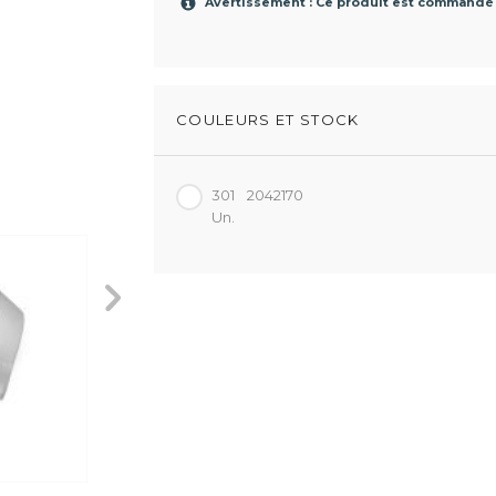
Avertissement : Ce produit est commandé
COULEURS ET STOCK
301
2042170
Un.
301
301