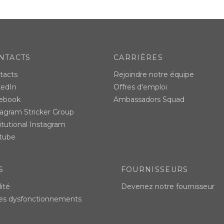
NTACTS
CARRIÈRES
tacts
Rejoindre notre équipe
kedIn
Offres d'emploi
ebook
Ambassadors Squad
tagram Stricker Group
itutional Instagram
tube
S
FOURNISSEURS
ité
Devenez notre fournisseur
des dysfonctionnements