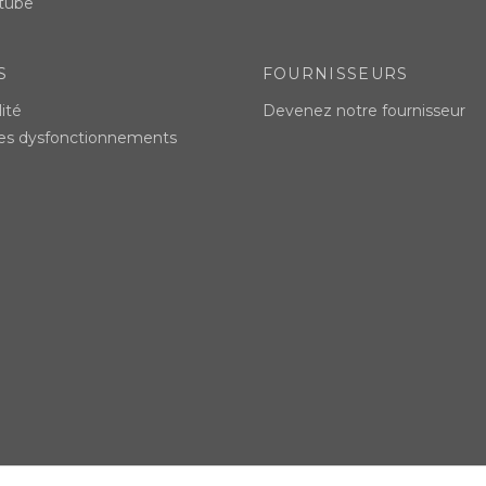
tube
S
FOURNISSEURS
ité
Devenez notre fournisseur
des dysfonctionnements