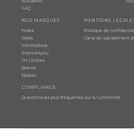
Actualités
You
FAQ
NOS MARQUES
MENTIONS LÉGALE
hi!dea
Politique de confidential
Velilla
Canal de signalement 
InfiniteBook
Science4you
TH Clothes
Branve
Ekston
COMPLIANCE
Questions les plus fréquentes sur la Conformité