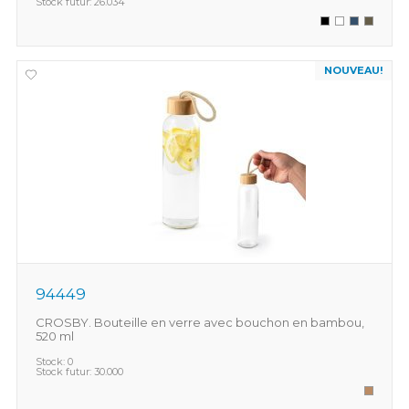
Stock futur:
26.034
NOUVEAU!
94449
CROSBY. Bouteille en verre avec bouchon en bambou,
520 ml
Stock:
0
Stock futur:
30.000