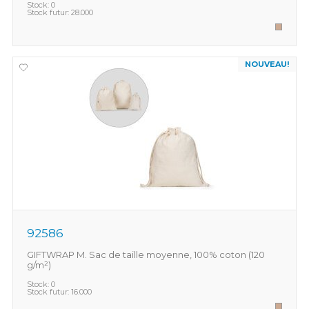
Stock:
0
Stock futur:
28.000
NOUVEAU!
92586
GIFTWRAP M. Sac de taille moyenne, 100% coton (120
g/m²)
Stock:
0
Stock futur:
16.000