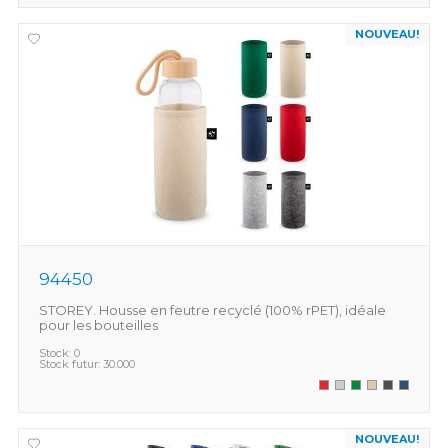
NOUVEAU!
94450
STOREY. Housse en feutre recyclé (100% rPET), idéale
pour les bouteilles
Stock:
0
Stock futur:
30.000
NOUVEAU!