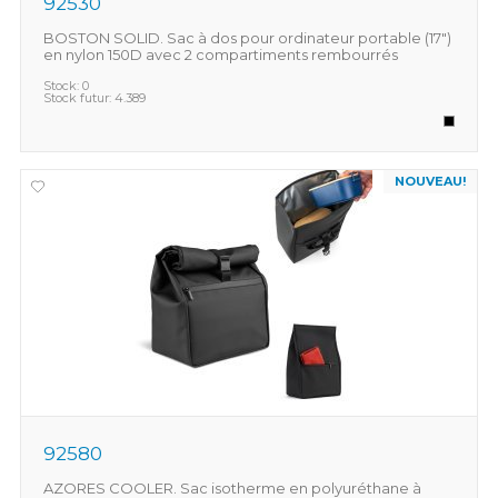
92530
BOSTON SOLID. Sac à dos pour ordinateur portable (17")
en nylon 150D avec 2 compartiments rembourrés
Stock:
0
Stock futur:
4.389
NOUVEAU!
92580
AZORES COOLER. Sac isotherme en polyuréthane à