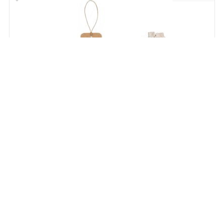
93671
LABEL RECTANGULAR. Étiquette rectangulaire fabriquée
à partir de papier 100% recyclé (700 g/m²)
Stock:
0
Stock futur:
119.999
NOUVEAU!