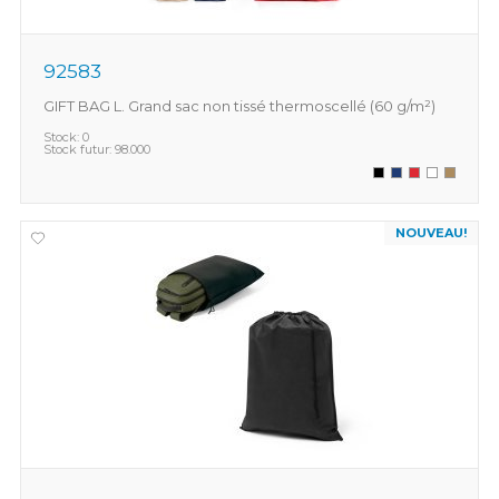
92583
GIFT BAG L. Grand sac non tissé thermoscellé (60 g/m²)
Stock:
0
Stock futur:
98.000
NOUVEAU!