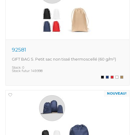
92581
GIFT BAG S. Petit sac non tissé thermoscellé (60 g/m²)
Stock:
0
Stock futur:
149.998
NOUVEAU!