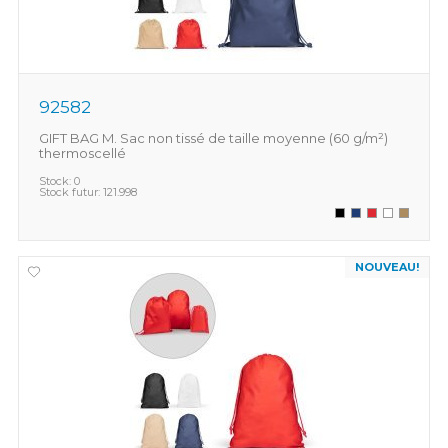
92582
GIFT BAG M. Sac non tissé de taille moyenne (60 g/m²)
thermoscellé
Stock:
0
Stock futur:
121.998
NOUVEAU!