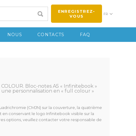
ENREGISTREZ-
FR
VOUS
NOUS
CONTACTS
FAQ
COLOUR. Bloc-notes A5 « Infinitebook »
ne personnalisation en « full colour »
quadrichromie (CMJN) sur la couverture, la quatrième
t en conservant le logo Infinitebook visible sur la
es options, veuillez contacter votre responsable de