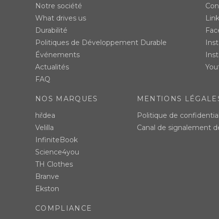
Notre société
Con
What drives us
Lin
Durabilité
Fac
Politiques de Développement Durable
Ins
Événements
Inst
Actualités
You
FAQ
NOS MARQUES
MENTIONS LÉGALE
hi!dea
Politique de confidential
Velilla
Canal de signalement 
InfiniteBook
Science4you
TH Clothes
Branve
Ekston
COMPLIANCE