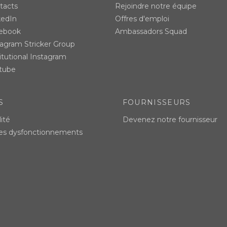
tacts
Rejoindre notre équipe
kedIn
Offres d'emploi
ebook
Ambassadors Squad
tagram Stricker Group
itutional Instagram
tube
S
FOURNISSEURS
ité
Devenez notre fournisseur
des dysfonctionnements