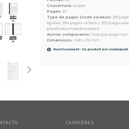
Couverture:
souple
Pages:
30
Type de pages (code couleur):
391 pages
lignées, 394 pages « À faire », 395 pages av
planification hebdomadaire
Autres composants:
1 marque-page noir
Dimensions :
148 x 210 mm
Avertissement : Ce produit est commandé
103
103
103
NTACTS
CARRIÈRES