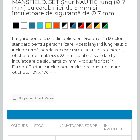
MANSFIELD. SET Șnur NAUTIC lung (Ø 7
mm) cu carabinier de 9 mm și
încuietoare de siguranță de Ø 7 mm
Lanyard personalizat din poliester. Disponibil în 12 culori
standard pentru personalizare. Acest lanyard lung Nautic
include următoarele accesorii și extra-uri: elastic negru,
etichetă sublimată 43 x 22 mm, carabină standard și
încuietoare de siguranță ø7 mm. Produs fabricat în
Europa. Prețurile includ personalizarea prin sublimare a
etichetei. ø7 x 470 mm
Beyond the hi!dea
COLOURS
STOC
URMĂTOAREA SOSIRE
ÎN
PRODUCȚIE