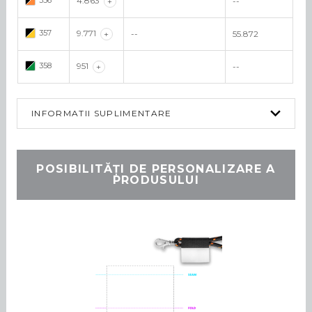
356
4.863
+
--
357
9.771
+
--
55.872
358
951
+
--
INFORMATII SUPLIMENTARE
POSIBILITĂȚI DE PERSONALIZARE A
PRODUSULUI