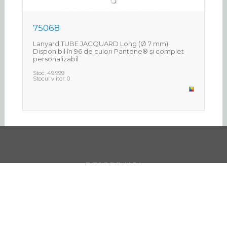
75068
7
Lanyard TUBE JACQUARD Long (Ø 7 mm).
La
Disponibil în 96 de culori Pantone® și complet
Di
personalizabil
pe
Stoc:
49.999
St
Stocul viitor:
0
Sto
DESPRE NOI
CONTACTE
CARIERE