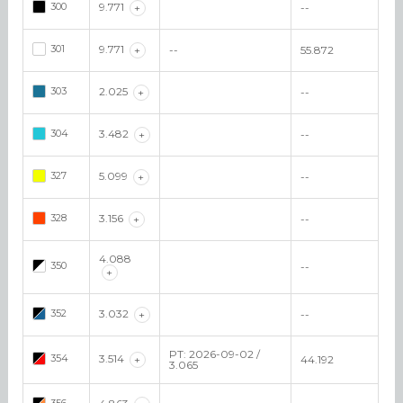
300
9.771
+
--
301
9.771
+
--
55.872
303
2.025
+
--
304
3.482
+
--
327
5.099
+
--
328
3.156
+
--
4.088
350
--
+
352
3.032
+
--
PT: 2026-09-02 /
354
3.514
+
44.192
3.065