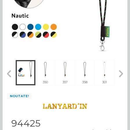
301
350
357
358
301
NOUTATE!
94425